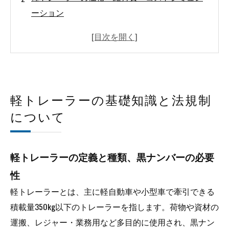
ーション
軽トレーラー導入前に知っておくべき実務運用
と収益性のリアル
軽トレーラーのメンテナンス・安全・トラブル
対策
軽貨物ドライバー求人で失敗しないための応募
軽トレーラーの基礎知識と法規制
判断基準と実務適性
について
軽貨物ドライバーと軽トレーラー活用の実務的
な違いと役割
軽トレーラーの定義と種類、黒ナンバーの必要
軽貨物ドライバーが軽トレーラーを活用する際
性
に知っておくべき実務ポイントと収益設計
軽トレーラーとは、主に軽自動車や小型車で牽引できる
会社概要
積載量350kg以下のトレーラーを指します。荷物や資材の
運搬、レジャー・業務用など多目的に使用され、黒ナン