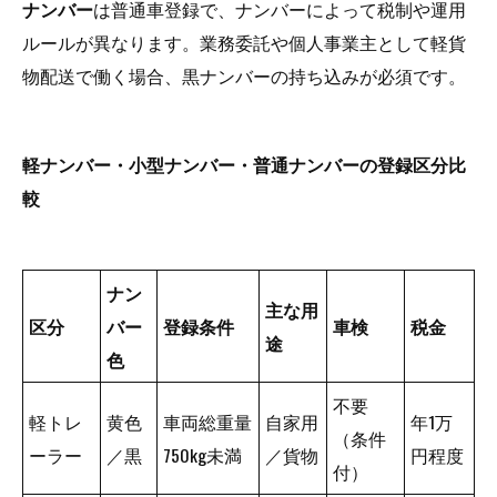
ナンバー
は普通車登録で、ナンバーによって税制や運用
ルールが異なります。業務委託や個人事業主として軽貨
物配送で働く場合、黒ナンバーの持ち込みが必須です。
軽ナンバー・小型ナンバー・普通ナンバーの登録区分比
較
ナン
主な用
区分
バー
登録条件
車検
税金
途
色
不要
軽トレ
黄色
車両総重量
自家用
年1万
（条件
ーラー
／黒
750kg未満
／貨物
円程度
付）