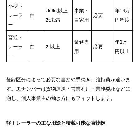
小型ト
750kg以上
事業・
年1.6万
レーラ
白
必要
2t未満
自家用
円程度
ー
普通ト
業務専
年2万
レーラ
白
2t以上
必要
用
円以上
ー
登録区分によって必要な書類や手続き、維持費が違いま
す。黒ナンバーは貨物運送・営業利用・業務委託などに
適し、個人事業主の働き方にもフィットします。
軽トレーラーの主な用途と積載可能な荷物例