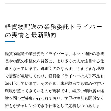
デメリット比較：向き不向き診断
軽貨物配送の業務委託ドライバー求人ガイド：
地域ごとの高収入案件事情
軽貨物配送の業務委託ドライバー
軽貨物配送の業務委託ドライバー求人の探し方
の実情と最新動向
と選択基準
未経験から軽貨物配送の業務委託ドライバーに
軽貨物配送の業務委託ドライバーは、ネット通販の急成
なるための手順
長や物流の多様化を背景に、より多くの人が注目する仕
業務委託ドライバーとして成功するためのポイ
事となっています。都市部のみならず、さまざまな地域
ント
で需要が急増しており、軽貨物ドライバーの人手不足も
軽貨物配送の業務委託ドライバー求人のよくあ
深刻化しています。そのため、未経験者でも始めやすい
る質問
環境が整ってきているのが現状です。幅広い年齢層や経
会社概要
験を問わず募集が行われており、学歴や性別も関係なく
誰もがチャレンジできる仕事として定着しつつありま