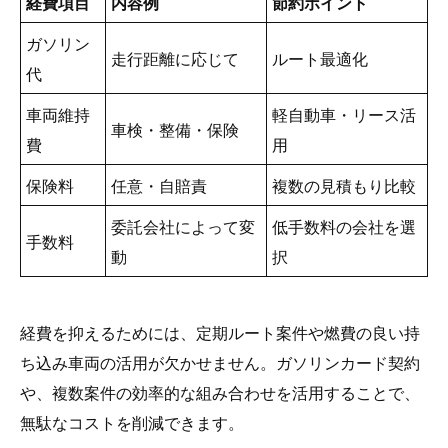
経費項目
内容例
節約ポイント
ガソリン
走行距離に応じて
ルート最適化
代
車両維持
軽自動車・リース活
車検・整備・保険
費
用
保険料
任意・自賠責
複数の見積もり比較
委託会社によって変
低手数料の会社を選
手数料
動
択
経費を抑えるためには、定期ルート案件や燃費の良い持
ち込み車両の活用が欠かせません。ガソリンカード契約
や、複数案件の効率的な組み合わせを活用することで、
無駄なコストを削減できます。