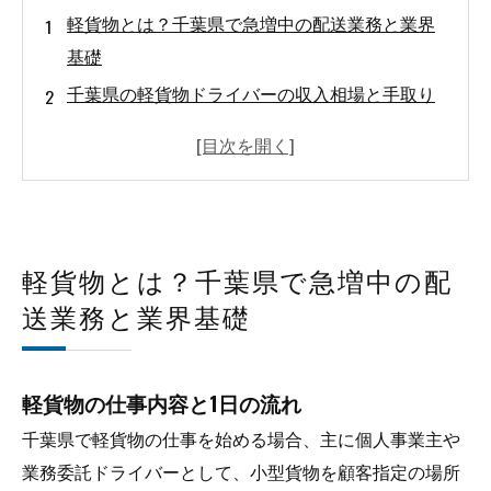
軽貨物とは？千葉県で急増中の配送業務と業界
基礎
千葉県の軽貨物ドライバーの収入相場と手取り
実態
軽貨物の業務委託ドライバーとして働くための
始め方と開業準備全ステップ
軽貨物案件の種類と高単価獲得テクニック
軽貨物ドライバーの正社員・バイト・副業の働
軽貨物とは？千葉県で急増中の配
き方比較
送業務と業界基礎
千葉県の軽貨物について
千葉県で軽貨物が選ばれる理由
軽貨物の仕事内容と1日の流れ
千葉県について
千葉県で軽貨物の仕事を始める場合、主に個人事業主や
会社概要
業務委託ドライバーとして、小型貨物を顧客指定の場所
関連エリア