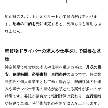
短距離のスポットか定期ルートかで最適解は変わりま
す。
配送の目的を先に固定
すると、見積もりも運用もぶ
れません。
軽貨物ドライバーの求人や仕事探しで重要な基
準
神奈川県で軽貨物の求人や仕事を選ぶカギは、
月収の目
安
、
稼働時間
、
必要書類
、
車両条件
の四つです。特に業
務委託や個人事業主として働く場合は、報酬計算の仕組
みや黒ナンバー車両の持込が必須となる案件が多いのが
特徴です。委託か請負かで報酬計算は変わり、
走行
距離
や個建て単価、時間帯加算の有無で収入が上下します。