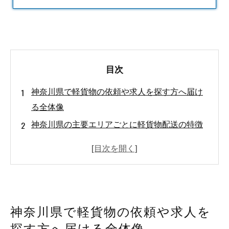
目次
神奈川県で軽貨物の依頼や求人を探す方へ届け
る全体像
神奈川県の主要エリアごとに軽貨物配送の特徴
を知ろう！
神奈川県で軽貨物を依頼する前に料金やチャー
ターを賢く整理しよう
軽貨物のルート配送で失敗しないための運用設
計ポイント
神奈川県で軽貨物の依頼や求人を
軽貨物ドライバーの求人や働き方を神奈川県で
探す方へ届ける全体像