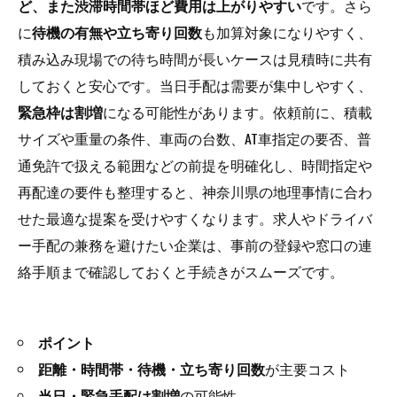
ど、また渋滞時間帯ほど費用は上がりやすい
です。さら
に
待機の有無や立ち寄り回数
も加算対象になりやすく、
積み込み現場での待ち時間が長いケースは見積時に共有
しておくと安心です。当日手配は需要が集中しやすく、
緊急枠は割増
になる可能性があります。依頼前に、積載
サイズや重量の条件、車両の台数、AT車指定の要否、普
通免許で扱える範囲などの前提を明確化し、時間指定や
再配達の要件も整理すると、神奈川県の地理事情に合わ
せた最適な提案を受けやすくなります。求人やドライバ
ー手配の兼務を避けたい企業は、事前の登録や窓口の連
絡手順まで確認しておくと手続きがスムーズです。
ポイント
距離・時間帯・待機・立ち寄り回数
が主要コスト
当日・緊急手配は割増
の可能性