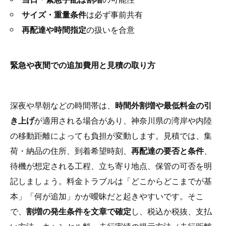
サイズ・重量条件
は必ず事前共有
再配達や時間指定
の扱いを合意
緊急や夜間での追加費用と見積の取り方
深夜や早朝などの時間帯は、
時間外割増や最低料金の引
き上げ
が適用される場合があり、神奈川県の湾岸や内陸
の移動距離によっても負担が変動します。見積では、集
荷・納品の住所、到着希望時刻、
再配達の要否と条件
、
待機が想定される工程、立ち寄り地点、保管の可否を明
記しましょう。料金トラブルは「どこからどこまでが基
本」「何が追加」かが曖昧だと起きやすいです。そこ
で、
割増の発生条件を文章で確定
し、税込か税抜、支払