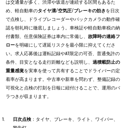
は交通量が多く、渋滞や坂道が連続する区間もあるた
め、軽自動車の
タイヤ溝/空気圧/ブレーキの効き
を日次
で点検し、ドライブレコーダーやバックカメラの動作確
認を朝礼時に徹底しましょう。車検証や軽自動車税の納
付書類、任意保険証券は車内に常備し、
故障時の連絡フ
ロー
を明確にして遅延リスクを最小限に抑えてくださ
い。求人応募後は運転記録やAT限定の可否、普通免許の
条件、目安となる走行距離なども説明し、
過積載防止の
重量感覚
を実車を使って共有することでドライバーの定
着率が高まります。中古車や新車を問わず、整備記録の
可視化と点検の打刻を日報に紐付けることで、運用のバ
ラつきが収まります。
日次点検
：タイヤ、ブレーキ、ライト、ワイパー、
警告灯