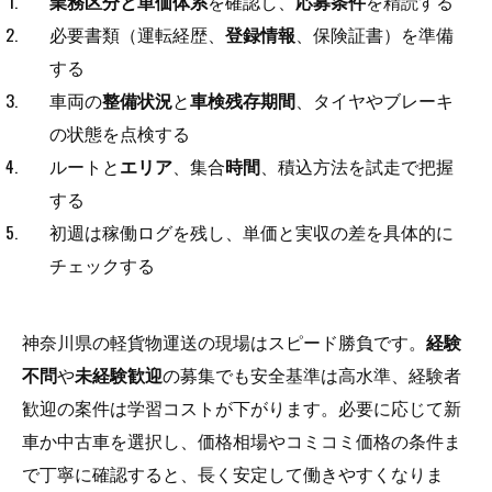
業務区分と単価体系
を確認し、
応募条件
を精読する
必要書類（運転経歴、
登録情報
、保険証書）を準備
する
車両の
整備状況
と
車検残存期間
、タイヤやブレーキ
の状態を点検する
ルートと
エリア
、集合
時間
、積込方法を試走で把握
する
初週は稼働ログを残し、単価と実収の差を具体的に
チェックする
神奈川県の軽貨物運送の現場はスピード勝負です。
経験
不問
や
未経験歓迎
の募集でも安全基準は高水準、経験者
歓迎の案件は学習コストが下がります。必要に応じて新
車か中古車を選択し、価格相場やコミコミ価格の条件ま
で丁寧に確認すると、長く安定して働きやすくなりま