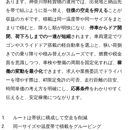
あります。神奈川県軽貨物の運用では、出発地と納品先
を帯で結ぶように並べ替え、
往復の空走を抑える
ことが
収益のカギです。積載は同一温度帯や同一サイズをまと
まりで積むと、降ろし順が明快になり、
停車からドア開
閉、荷下ろしまでの一連が短縮
されます。車両選定でワ
ゴンやスライドドア搭載の軽自動車を選ぶと、狭い荷捌
きでの乗り降りや積み替えがスムーズです。燃費や税金
面を意識しつつ、車検や整備の周期を固定化すれば、
稼
働の変動を最小化
できます。求人や業務委託でドライバ
ーを増やす際は、AT限定免許の可否、走行距離の目安、
時間単価の考え方を明確にし、
応募条件
をわかりやすく
伝えると、安定稼働につながります。
ルートは帯状に構成して空走を削減
同一サイズや温度帯で積載をグルーピング