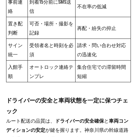
事前連
到着15分前にSMS送
不在率の低減
絡
信
置き配
可否・場所・撮影を
再配・紛失の抑止
判断
記録
サイン
受領者名と時刻を必
請求・問い合わせ対応
統一
須
の迅速化
入館手
オートロック連絡テ
集合住宅での滞留時間
順
ンプレ
短縮
ドライバーの安全と車両状態を一定に保つチェ
ック
ルート配送の品質は、
ドライバーの安全確保
と
車両コン
ディションの安定
が鍵を握ります。神奈川県の幹線道路