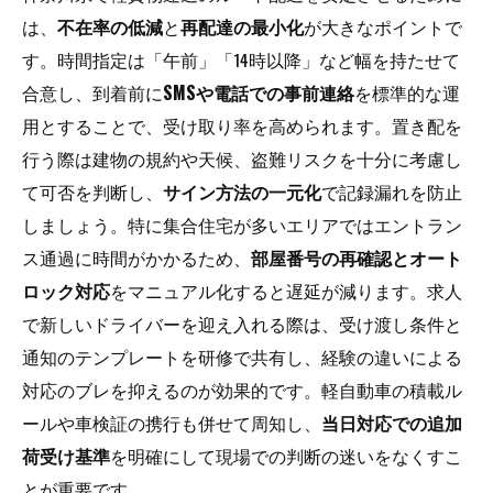
は、
不在率の低減
と
再配達の最小化
が大きなポイントで
す。時間指定は「午前」「14時以降」など幅を持たせて
合意し、到着前に
SMSや電話での事前連絡
を標準的な運
用とすることで、受け取り率を高められます。置き配を
行う際は建物の規約や天候、盗難リスクを十分に考慮し
て可否を判断し、
サイン方法の一元化
で記録漏れを防止
しましょう。特に集合住宅が多いエリアではエントラン
ス通過に時間がかかるため、
部屋番号の再確認とオート
ロック対応
をマニュアル化すると遅延が減ります。求人
で新しいドライバーを迎え入れる際は、受け渡し条件と
通知のテンプレートを研修で共有し、経験の違いによる
対応のブレを抑えるのが効果的です。軽自動車の積載ル
ールや車検証の携行も併せて周知し、
当日対応での追加
荷受け基準
を明確にして現場での判断の迷いをなくすこ
とが重要です。