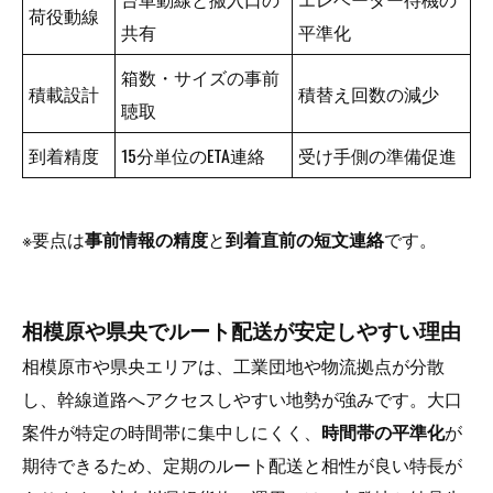
荷役動線
共有
平準化
箱数・サイズの事前
積載設計
積替え回数の減少
聴取
到着精度
15分単位のETA連絡
受け手側の準備促進
※要点は
事前情報の精度
と
到着直前の短文連絡
です。
相模原や県央でルート配送が安定しやすい理由
相模原市や県央エリアは、工業団地や物流拠点が分散
し、幹線道路へアクセスしやすい地勢が強みです。大口
案件が特定の時間帯に集中しにくく、
時間帯の平準化
が
期待できるため、定期のルート配送と相性が良い特長が