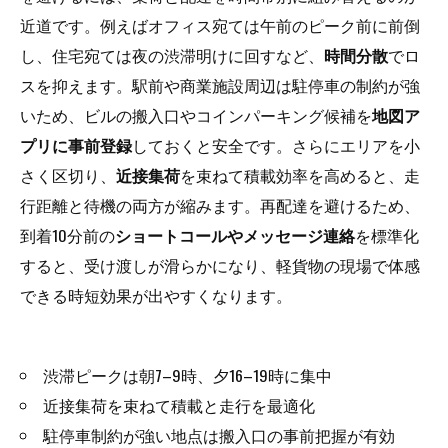
近道です。例えばオフィス宛ては午前のピーク前に前倒
し、住宅宛ては夜の渋滞明けに回すなど、
時間分散
でロ
スを抑えます。駅前や商業施設周辺は駐停車の制約が強
いため、ビルの搬入口やコインパーキング候補を
地図ア
プリに事前登録
しておくと安全です。さらにエリアを小
さく区切り、
近接集荷
を束ねて積載効率を高めると、走
行距離と待機の両方が縮みます。再配達を避けるため、
到着10分前の
ショートコールやメッセージ連絡
を標準化
すると、受け渡しが滑らかになり、軽貨物の現場で体感
できる時短効果が出やすくなります。
渋滞ピークは朝7–9時、夕16–19時に集中
近接集荷を束ねて積載と走行を最適化
駐停車制約が強い地点は搬入口の事前把握が有効