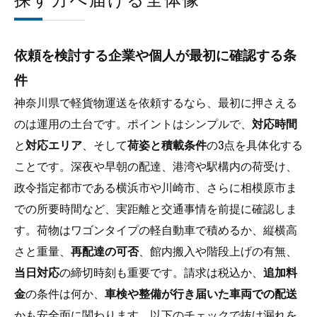
選ぶなら
依頼と応募の前に用意しておく神奈川県での軽
依頼を検討する企業や個人が最初に確認する条
貨物チェックリスト
件
神奈川県の軽貨物について
神奈川県で軽貨物運送を依頼するなら、最初に押さえる
神奈川県で軽貨物が選ばれる（求められる）理
のは運用の土台です。ポイントはシンプルで、
対応時間
由について
と
対応エリア
、そして
荷姿と積載条件
の3点を具体化する
神奈川県について
ことです。深夜や早朝の配達、港湾や駅構内の荷受け、
会社概要
政令指定都市である横浜市や川崎市、さらに相模原市ま
関連エリア
での所要時間など、実距離と交通事情を前提に確認しま
対応地域
す。荷物はワゴンタイプの軽自動車で積めるか、縦横高
さと重量、
再配達の可否
、館内搬入や階段上げの有無、
当日対応
の締切時刻も重要です。請求は税込か、
追加料
金
の条件は何か、
車検や整備が行き届いた車両での配送
かも安全面に関わります。以下のチェックで抜け漏れを