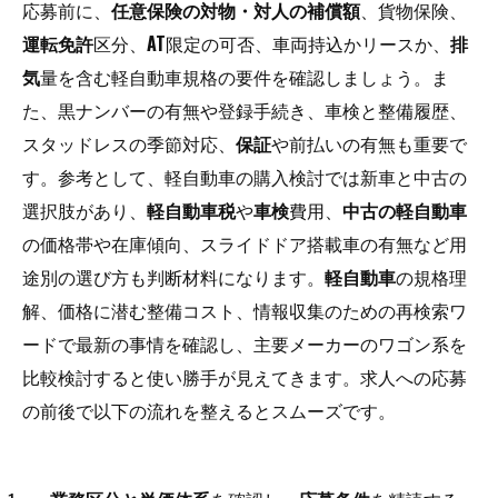
応募前に、
任意保険の対物・対人の補償額
、貨物保険、
運転免許
区分、
AT
限定の可否、車両持込かリースか、
排
気
量を含む軽自動車規格の要件を確認しましょう。ま
た、黒ナンバーの有無や登録手続き、車検と整備履歴、
スタッドレスの季節対応、
保証
や前払いの有無も重要で
す。参考として、軽自動車の購入検討では新車と中古の
選択肢があり、
軽自動車税
や
車検
費用、
中古の軽自動車
の価格帯や在庫傾向、スライドドア搭載車の有無など用
途別の選び方も判断材料になります。
軽自動車
の規格理
解、価格に潜む整備コスト、情報収集のための再検索ワ
ードで最新の事情を確認し、主要メーカーのワゴン系を
比較検討すると使い勝手が見えてきます。求人への応募
の前後で以下の流れを整えるとスムーズです。