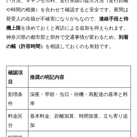
い方法、キャンセル料、走行実績の提示方法（走行距離
や時間の根拠）を合わせて確認すると安全です。夜間は
荷受人の在籍が不確実になりがちなので、
連絡手段と待
機上限
を決めておくと再訪による追加を抑えられます。
神奈川県の都市部と郊外で交通事情が変わるため、
到着
の幅（許容時間）
を相談しておくのも有効です。
確認項
推奨の明記内容
目
割増条
深夜・早朝・当日・待機・再配達の基準と料
件
率
料金区
基本料金、距離加算、時間加算、立ち寄り追
分
加