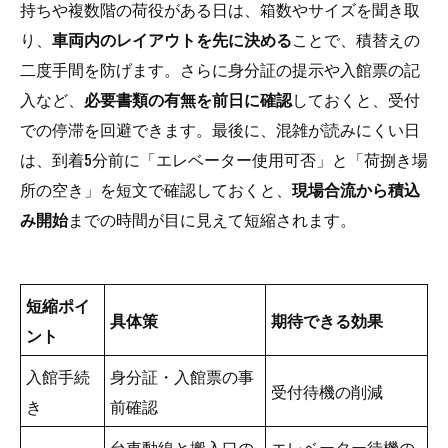
持ちや複数階の荷役がある日は、箱数やサイズを聞き取
り、
車両内のレイアウトを先に決める
ことで、積替えの
二度手間を防げます。さらに身分証の提示や入館票の記
入など、
必要書類の有無を前日に確認
しておくと、受付
での停滞を回避できます。最後に、混雑が読みにくい日
は、到着5分前に「エレベーター使用可否」と「荷捌き場
所の空き」を短文で確認しておくと、
現場合流から積込
み開始
までの時間が目に見えて短縮されます。
短縮ポイ
具体策
期待できる効果
ント
入館手続
身分証・入館票の事
受付待機の削減
き
前確認
台車動線と搬入口の
エレベーター待機の