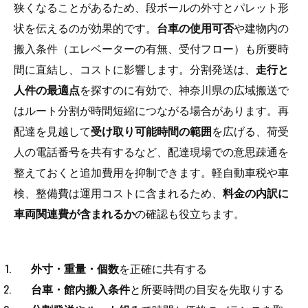
狭くなることがあるため、段ボールの外寸とパレット形
状を伝えるのが効果的です。
台車の使用可否
や建物内の
搬入条件（エレベーターの有無、受付フロー）も所要時
間に直結し、コストに影響します。分割発送は、
走行と
人件の最適点
を探すのに有効で、神奈川県の広域搬送で
はルート分割が時間短縮につながる場合があります。再
配達を見越して
受け取り可能時間の範囲
を広げる、荷受
人の電話番号を共有するなど、配達現場での意思疎通を
整えておくと追加費用を抑制できます。軽自動車税や車
検、整備費は運用コストに含まれるため、
料金の内訳に
車両関連費が含まれるか
の確認も役立ちます。
外寸・重量・個数
を正確に共有する
台車・館内搬入条件
と所要時間の目安を先取りする