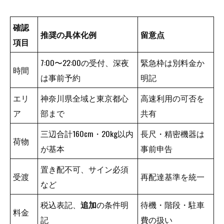
確認
推奨の具体化例
留意点
項目
7:00〜22:00の受付、深夜
緊急枠は別料金か
時間
は事前予約
明記
エリ
神奈川県全域と東京都心
高速利用の可否を
ア
部まで
共有
三辺合計160cm・20kg以内
長尺・精密機器は
荷物
が基本
事前申告
置き配不可、サイン必須
受渡
再配達基準を統一
など
税込表記、
追加
の条件明
待機・階段・駐車
料金
記
費の扱い