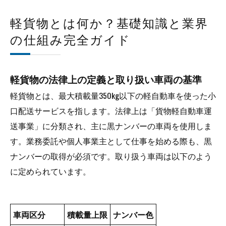
軽貨物開業・独立の完全ステップガイド：資金
計画から運営まで
軽貨物とは何か？基礎知識と業界
軽貨物業界の最新トレンド・将来性・働き方の
の仕組み完全ガイド
多様化
東京都の軽貨物について
軽貨物の法律上の定義と取り扱い車両の基準
東京都で軽貨物が選ばれる理由について
軽貨物とは、最大積載量350kg以下の軽自動車を使った小
東京都について
口配送サービスを指します。法律上は「貨物軽自動車運
会社概要
送事業」に分類され、主に黒ナンバーの車両を使用しま
関連エリア
す。業務委託や個人事業主として仕事を始める際も、黒
対応地域
ナンバーの取得が必須です。取り扱う車両は以下のよう
に定められています。
車両区分
積載量上限
ナンバー色